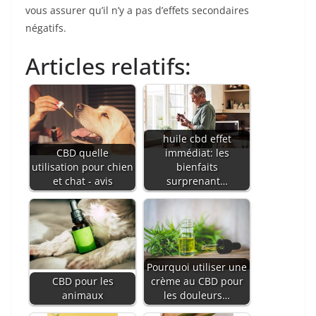
vous assurer qu’il n’y a pas d’effets secondaires
négatifs.
Articles relatifs:
huile cbd effet
CBD quelle
immédiat: les
utilisation pour chien
bienfaits
et chat - avis
surprenant…
Pourquoi utiliser une
CBD pour les
crème au CBD pour
animaux
les douleurs…